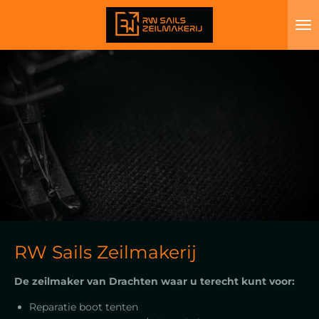
Ga
direct
naar
de
hoofdinhoud
RW Sails Zeilmakerij
De zeilmaker van Drachten waar u terecht kunt voor:
Reparatie boot tenten