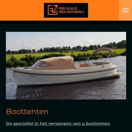
Ga
direct
naar
de
hoofdinhoud
Boottenten
De specialist in het vervangen van u bootramen